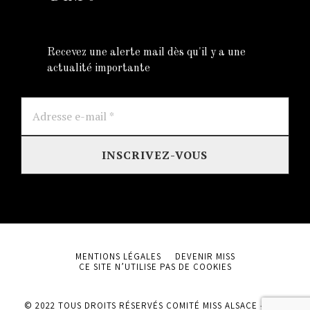
Recevez une alerte mail dès qu'il y a une
actualité importante
Adresse
e-
mail
*
MENTIONS LÉGALES
DEVENIR MISS
CE SITE N’UTILISE PAS DE COOKIES
© 2022 TOUS DROITS RÉSERVÉS COMITÉ MISS ALSACE – SITE