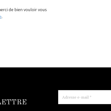
merci de bien vouloir vous
e
.
Adresse
e-
 LETTRE
mail
*