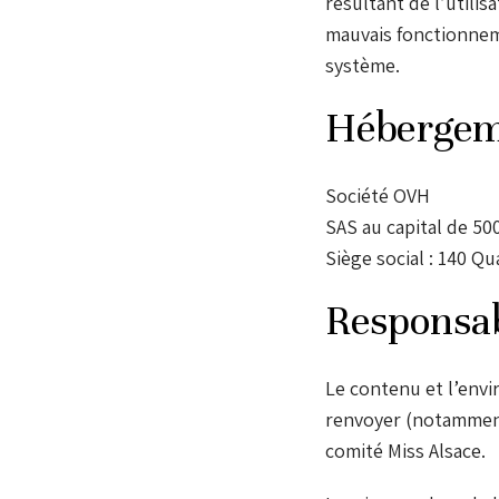
résultant de l’utilis
mauvais fonctionnem
système.
Hébergeme
Société OVH
SAS au capital de 5
Siège social : 140 Qu
Responsab
Le contenu et l’env
renvoyer (notamment 
comité Miss Alsace.