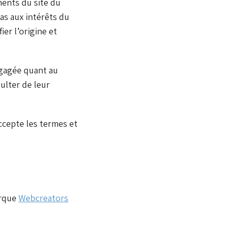
ments du site du
as aux intérêts du
ier l’origine et
ngagée quant au
ulter de leur
ccepte les termes et
arque
Webcreators