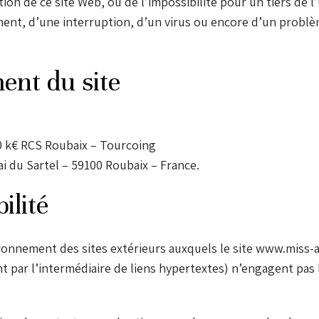
ation de ce site Web, ou de l’impossibilité pour un tiers de l’
ent, d’une interruption, d’un virus ou encore d’un problè
nt du site
00 k€ RCS Roubaix – Tourcoing
ai du Sartel – 59100 Roubaix – France.
ilité
ironnement des sites extérieurs auxquels le site www.miss-
par l’intermédiaire de liens hypertextes) n’engagent pas 