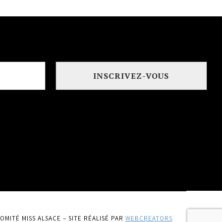
OMITÉ MISS ALSACE – SITE RÉALISÉ PAR
WEBCREATORS