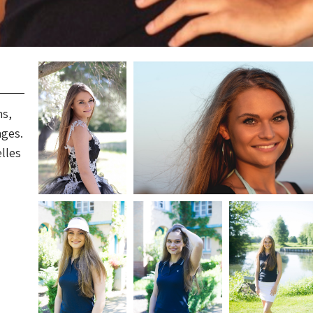
ns,
ages.
elles